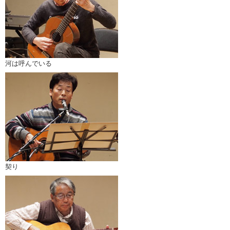
河は呼んでいる
契り