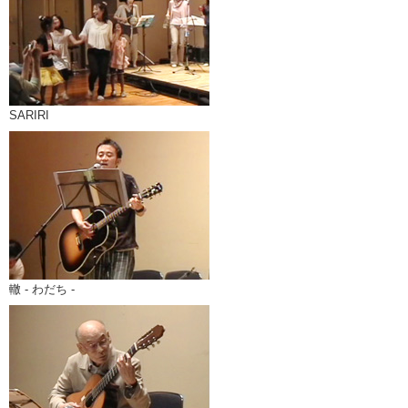
SARIRI
轍 - わだち -