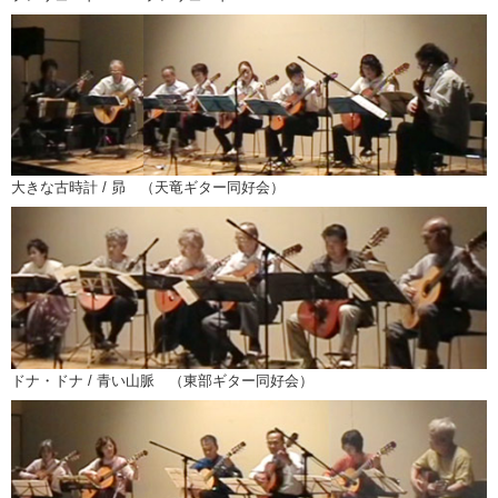
大きな古時計 / 昴 （天竜ギター同好会）
ドナ・ドナ / 青い山脈 （東部ギター同好会）