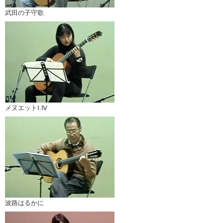
武田の子守歌
メヌエットⅠ.Ⅳ
波路はるかに