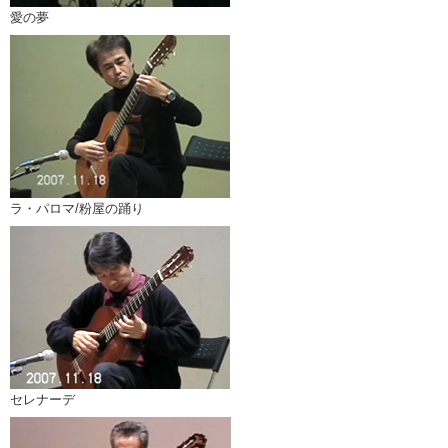
愛の夢
ラ・パロマ/粉屋の踊り
セレナーデ